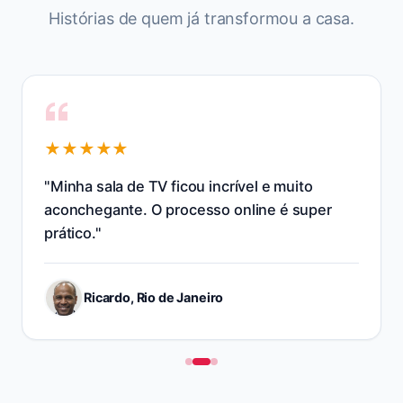
Histórias de quem já transformou
a casa
.
★★★★★
"
Resolveram o layout da cozinha e otimizaram
os armários na hora. Salvou minha obra!
"
Marcos A., Minas Gerais