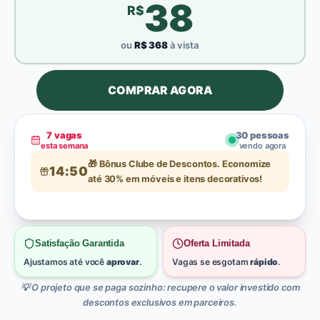
38
R$
ou
R$
368
à vista
COMPRAR AGORA
7
vagas
31
pessoas
esta semana
vendo agora
🎁 Bônus Clube de Descontos. Economize
14:48
até 30% em móveis e itens decorativos!
Satisfação Garantida
Oferta Limitada
Ajustamos até você
aprovar
.
Vagas se esgotam
rápido
.
💡 O projeto que se paga sozinho: recupere o valor investido com
descontos exclusivos em parceiros.