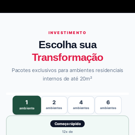
INVESTIMENTO
Escolha sua
Transformação
Pacotes exclusivos para ambientes residenciais
internos de até 20m²
›
1
2
4
6
ambientes
ambientes
ambientes
ambiente
Começo rápido
12
x de