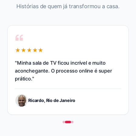
Histórias de quem já transformou
a casa
.
★★★★★
"
Resolveram o layout da cozinha e otimizaram
os armários na hora. Salvou minha obra!
"
Marcos A., Minas Gerais