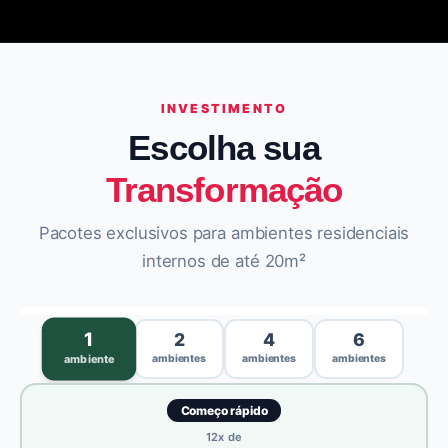
INVESTIMENTO
Escolha sua
Transformação
Pacotes exclusivos para ambientes residenciais
internos de até 20m²
›
1
2
4
6
ambientes
ambientes
ambientes
ambiente
Começo rápido
12
x de