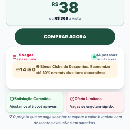
38
R$
ou
R$
368
à vista
COMPRAR AGORA
5
vagas
35
pessoas
esta semana
vendo agora
🎁 Bônus Clube de Descontos. Economize
14:48
até 30% em móveis e itens decorativos!
Satisfação Garantida
Oferta Limitada
Ajustamos até você
aprovar
.
Vagas se esgotam
rápido
.
💡 O projeto que se paga sozinho: recupere o valor investido com
descontos exclusivos em parceiros.