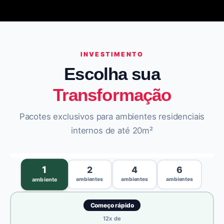
INVESTIMENTO
Escolha sua
Transformação
Pacotes exclusivos para ambientes residenciais
internos de até 20m²
›
1
2
4
6
ambientes
ambientes
ambientes
ambiente
Começo rápido
12
x de