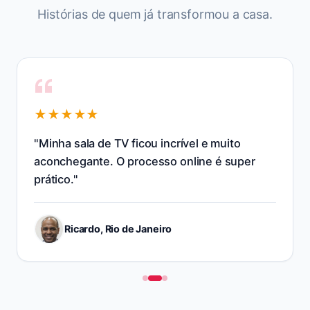
Histórias de quem já transformou
a casa
.
★★★★★
"
Resolveram o layout da cozinha e otimizaram
os armários na hora. Salvou minha obra!
"
Marcos A., Minas Gerais