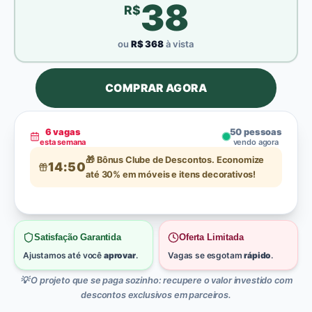
38
R$
ou
R$
368
à vista
COMPRAR AGORA
6
vagas
49
pessoas
esta semana
vendo agora
🎁 Bônus Clube de Descontos. Economize
14:49
até 30% em móveis e itens decorativos!
Satisfação Garantida
Oferta Limitada
Ajustamos até você
aprovar
.
Vagas se esgotam
rápido
.
💡 O projeto que se paga sozinho: recupere o valor investido com
descontos exclusivos em parceiros.