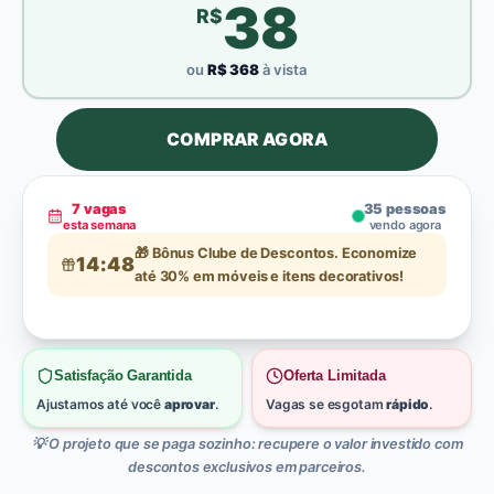
38
R$
ou
R$
368
à vista
COMPRAR AGORA
7
vagas
35
pessoas
esta semana
vendo agora
🎁 Bônus Clube de Descontos. Economize
14:47
até 30% em móveis e itens decorativos!
Satisfação Garantida
Oferta Limitada
Ajustamos até você
aprovar
.
Vagas se esgotam
rápido
.
💡 O projeto que se paga sozinho: recupere o valor investido com
descontos exclusivos em parceiros.