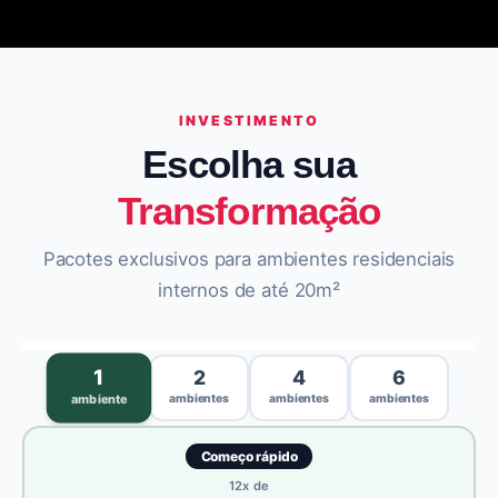
INVESTIMENTO
Escolha sua
Transformação
Pacotes exclusivos para ambientes residenciais
internos de até 20m²
›
1
2
4
6
ambientes
ambientes
ambientes
ambiente
Começo rápido
12
x de