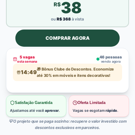
38
R$
ou
R$
368
à vista
COMPRAR AGORA
5
vagas
46
pessoas
esta semana
vendo agora
🎁 Bônus Clube de Descontos. Economize
14:47
até 30% em móveis e itens decorativos!
Satisfação Garantida
Oferta Limitada
Ajustamos até você
aprovar
.
Vagas se esgotam
rápido
.
💡 O projeto que se paga sozinho: recupere o valor investido com
descontos exclusivos em parceiros.