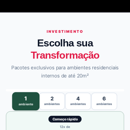
INVESTIMENTO
Escolha sua
Transformação
Pacotes exclusivos para ambientes residenciais
internos de até 20m²
›
1
2
4
6
ambientes
ambientes
ambientes
ambiente
Começo rápido
12
x de