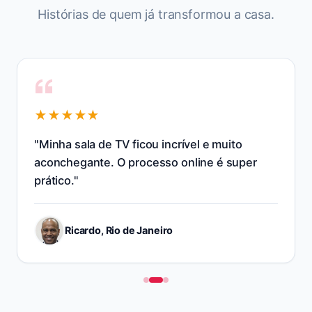
Histórias de quem já transformou
a casa
.
★★★★★
"
Resolveram o layout da cozinha e otimizaram
os armários na hora. Salvou minha obra!
"
Marcos A., Minas Gerais