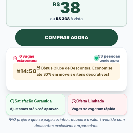
38
R$
ou
R$
368
à vista
COMPRAR AGORA
6
vagas
54
pessoas
esta semana
vendo agora
🎁 Bônus Clube de Descontos. Economize
14:49
até 30% em móveis e itens decorativos!
Satisfação Garantida
Oferta Limitada
Ajustamos até você
aprovar
.
Vagas se esgotam
rápido
.
💡 O projeto que se paga sozinho: recupere o valor investido com
descontos exclusivos em parceiros.