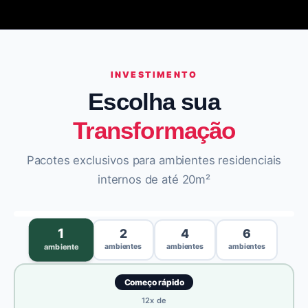
INVESTIMENTO
Escolha sua
Transformação
Pacotes exclusivos para ambientes residenciais
internos de até 20m²
›
1
2
4
6
ambientes
ambientes
ambientes
ambiente
Começo rápido
12
x de