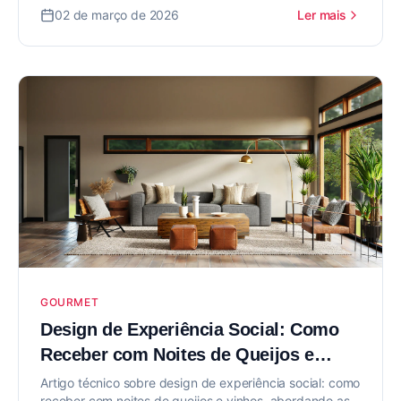
interiores para valorizar seu imóvel.
02 de março de 2026
Ler mais
GOURMET
Design de Experiência Social: Como
Receber com Noites de Queijos e
Vinhos
Artigo técnico sobre design de experiência social: como
receber com noites de queijos e vinhos, abordando as