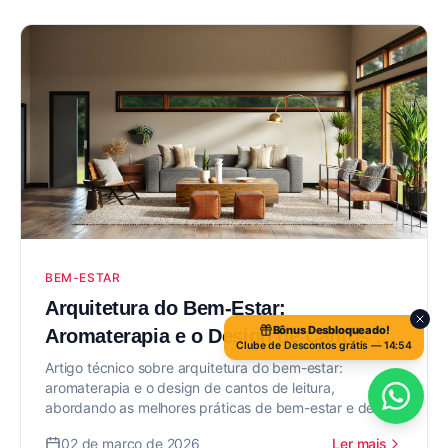
BEM-ESTAR
Arquitetura do Bem-Estar:
Bônus Desbloqueado!
Aromaterapia e o Design de Cantos de
Clube de Descontos grátis —
14:52
Leitura
Artigo técnico sobre arquitetura do bem-estar:
aromaterapia e o design de cantos de leitura,
abordando as melhores práticas de bem-estar e design
de interiores para valorizar seu imóvel.
02 de março de 2026
Ler mais