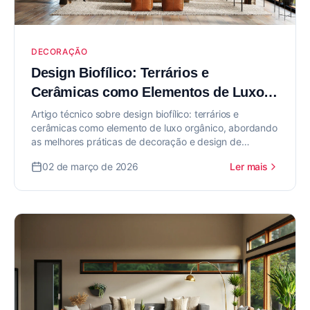
DECORAÇÃO
Design Biofílico: Terrários e
Cerâmicas como Elementos de Luxo
Orgânico
Artigo técnico sobre design biofílico: terrários e
cerâmicas como elemento de luxo orgânico, abordando
as melhores práticas de decoração e design de
interiores para valorizar seu imóvel.
02 de março de 2026
Ler mais