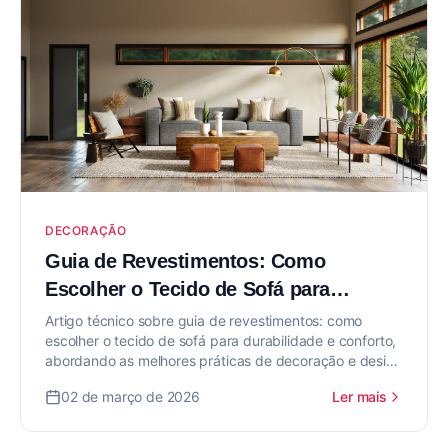
DECORAÇÃO
Guia de Revestimentos: Como
Escolher o Tecido de Sofá para
Durabilidade e Conforto
Artigo técnico sobre guia de revestimentos: como
escolher o tecido de sofá para durabilidade e conforto,
abordando as melhores práticas de decoração e design
de interiores para valorizar seu imóvel.
02 de março de 2026
Ler mais