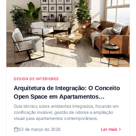
DESIGN DE INTERIORES
Arquitetura de Integração: O Conceito
Open Space em Apartamentos
Modernos
Guia técnico sobre ambientes integrados, focando em
zonificação invisível, gestão de odores e ampliação
visual para apartamentos contemporâneos.
02 de março de 2026
Ler mais