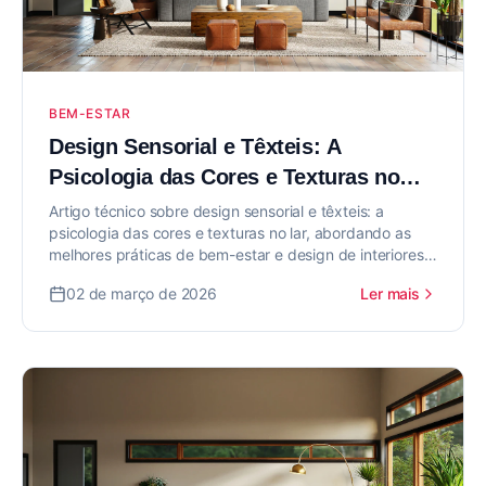
BEM-ESTAR
Design Sensorial e Têxteis: A
Psicologia das Cores e Texturas no
Lar
Artigo técnico sobre design sensorial e têxteis: a
psicologia das cores e texturas no lar, abordando as
melhores práticas de bem-estar e design de interiores
para valorizar seu imóvel.
02 de março de 2026
Ler mais